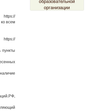
образовательной
организации
ttps://
 ко всем
tps://
ь пункты
несенных
наличие
аций.РФ,
оляющий