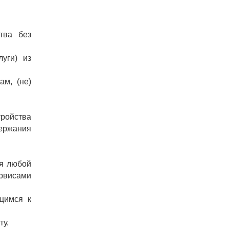
тва без
луги) из
ам, (не)
тройства
держания
ия любой
ервисами
щимся к
ту.