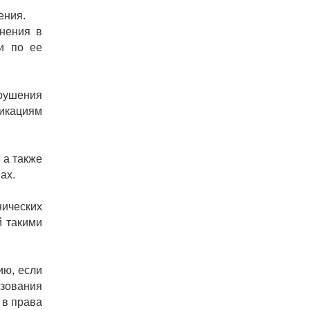
ения.
енения в
и по ее
арушения
никациям
 а также
ах.
нических
й такими
ию, если
зования
 в права