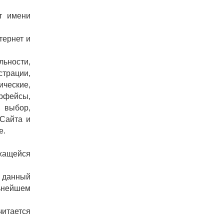
т имени
тернет и
льности,
страции,
ические,
рфейсы,
, выбор,
 Сайта и
е.
ржащейся
а данный
льнейшем
читается