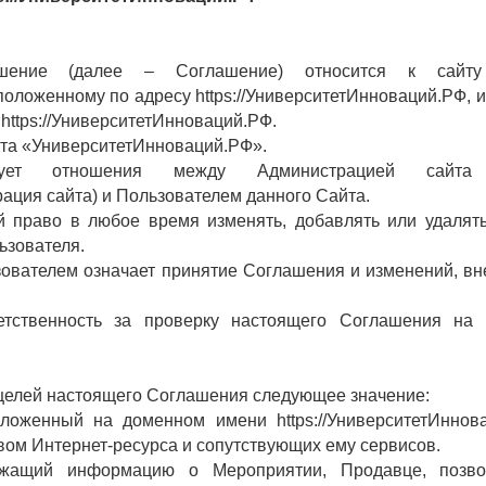
ашение (далее – Соглашение) относится к сайту h
положенному по адресу https://УниверситетИнноваций.РФ, и
https://УниверситетИнноваций.РФ.
кта «УниверситетИнноваций.РФ».
ует отношения между Администрацией сайта ht
ация сайта) и Пользователем данного Сайта.
ой право в любое время изменять, добавлять или удалят
ьзователя.
зователем означает принятие Соглашения и изменений, в
ветственность за проверку настоящего Соглашения на 
 целей настоящего Соглашения следующее значение:
оложенный на доменном имени https://УниверситетИннов
ом Интернет-ресурса и сопутствующих ему сервисов.
держащий информацию о Мероприятии, Продавце, позв