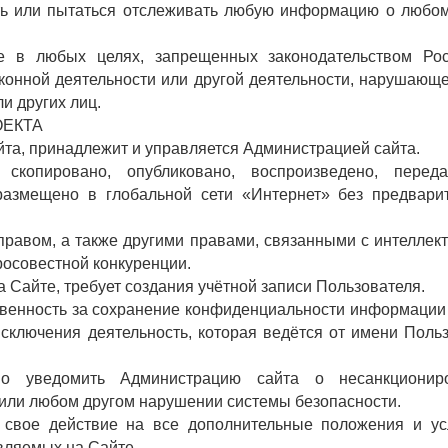
ать или пытаться отслеживать любую информацию о любо
ие в любых целях, запрещенных законодательством Рос
аконной деятельности или другой деятельности, нарушающ
и других лиц.
ОЕКТА
айта, принадлежит и управляется Администрацией сайта.
копировано, опубликовано, воспроизведено, перед
азмещено в глобальной сети «Интернет» без предварит
равом, а также другими правами, связанными с интеллек
росовестной конкуренции.
 Сайте, требует создания учётной записи Пользователя.
ственность за сохранение конфиденциальности информации
исключения деятельность, которая ведётся от имени Поль
ьно уведомить Администрацию сайта о несанкционир
 или любом другом нарушении системы безопасности.
 свое действие на все дополнительные положения и ус
авляемых на Сайте.