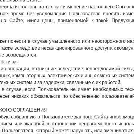
должна истолковываться как изменение настоящего Соглаш
юбое время без уведомления Пользователя вносить изм
 на Сайте, и/или цены, применяемой к такой Продукци
ожет понести в случае умышленного или неосторожного н
также вследствие несанкционированного доступа к комму
 не возмещаются.
ости за:
ния операции, возникшие вследствие непреодолимой силы,
нных, компьютерных, электрических и иных смежных систем
тежных систем и за задержки, связанные с их работой.
 в случае, если Пользователь не имеет необходимых тех
несет никаких обязательств по обеспечению пользователе
СКОГО СОГЛАШЕНИЯ
любую собранную о Пользователе данного Сайта информац
анием или жалобой в отношении неправомерного исполь
 Пользователя, который может нарушать, или вмешиваться