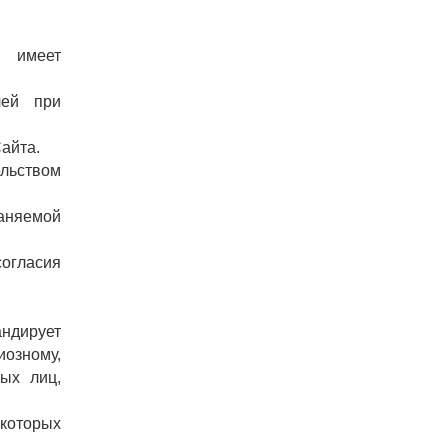
я имеет
лей при
айта.
ельством
раняемой
согласия
андирует
иозному,
ых лиц,
 которых