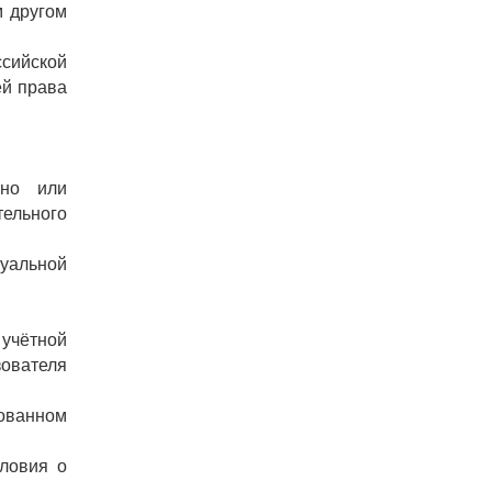
м другом
сийской
ей права
ано или
ельного
туальной
 учётной
зователя
ованном
ловия о