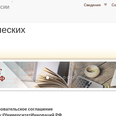
`
Сведения
С
ссии
ческих
овательское соглашение
ps://УниверситетИнноваций.РФ