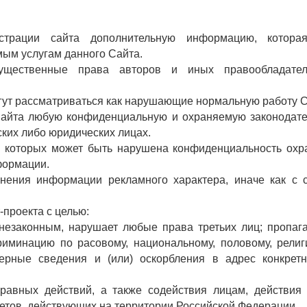
истрации сайта дополнительную информацию, котора
ым услугам данного Сайта.
мущественные права авторов и иных правообладате
огут рассматриваться как нарушающие нормальную работу С
 Сайта любую конфиденциальную и охраняемую законодат
ких либо юридических лицах.
ате которых может быть нарушена конфиденциальность ох
формации.
анения информации рекламного характера, иначе как с 
-проекта с целью:
я незаконным, нарушает любые права третьих лиц; пропаг
криминацию по расовому, национальному, половому, религ
ерные сведения и (или) оскорбления в адрес конкретн
правных действий, а также содействия лицам, действия
етов, действующих на территории Российской Федерации.